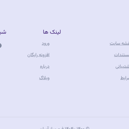
لینک ها
شبک
شه سایت
ورود
فر
تندات
افزونه رایگان
تیبانی
درباره
آن
ایط
وبلاگ
جو
تف