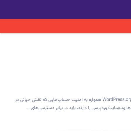
الزامی شدن افزایش امنیت حساب‌های کاربری توسعه‌دهندگان بوسیله روش WordPress.org: ۲FA و اختصاص رمز SVN جدید و مستقل WordPress.org همواره به امنیت حساب‌هایی که نقش حیاتی در
 وب‌سایت وردپرسی را دارند، باید در برابر دسترسی‌های …