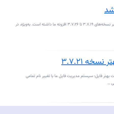
امروز با شما خبر به‌روزرسانی حیاتی مربوط به فرم ساز آسان را به اشتراک می گذاریم . اخیرا، تیم ما یک مشکل را کشف کرده است که تأثیری بر نسخه‌های ۳.۷.۱۹ تا ۳.۷.۲۶ افزونه ما داشته است. به‌ویژه، در
خه ۳.۷.۲۱
های افزونه وردپرسی فرم ساز آسان به نسخه ۳.۷.۲۱، تجربه ساخت فرم‌هایتان را به سطح جدیدی ارتقا بخشید! ۱. مدیریت بهتر فایل: سیستم مدیریت فایل ما با تغییر نام تمامی