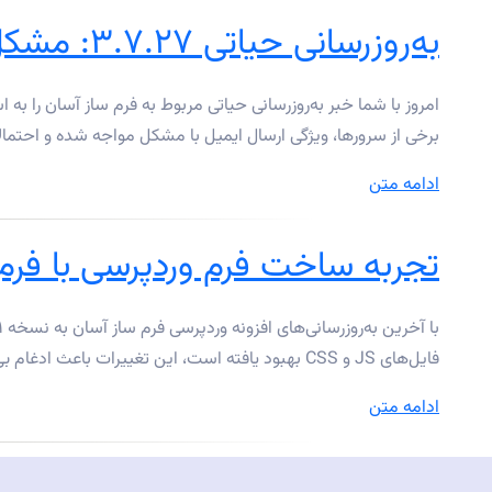
جدید
به‌روزرسانی حیاتی ۳.۷.۲۷: مشکل ارسال ایمیل در فرم ساز آسان حل شد
توسعه‌دهندگان
افزونه
در
برخی از سرورها، ویژگی ارسال ایمیل با مشکل مواجه شده و احتمالا
وردپرس”
“به‌روزرسانی
ادامه متن
حیاتی
۳.۷.۲۷:
تجربه ساخت فرم وردپرسی با فرم ساز
مشکل
ارسال
ایمیل
فایل‌های JS و CSS بهبود یافته است، این تغییرات باعث ادغام بی‌دردسر و رفع مشکلات سازگاری شده است. ۲. رفع مشکل کپچا: خداحافظی …
در
فرم
“تجربه
ادامه متن
ساز
ساخت
آسان
فرم
حل