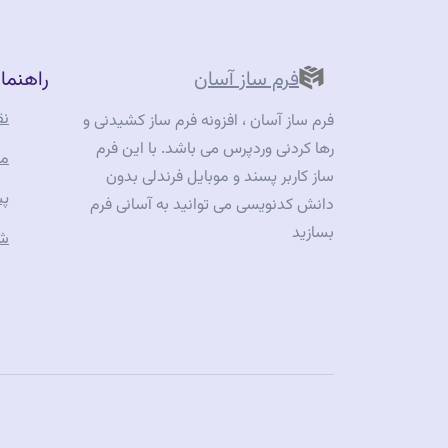
وردپرسی
شد”
با
فرم
فرم ساز آسان
راهنما
ساز
آسان
نق
فرم ساز آسان ، افزونه فرم ساز کشیدنی و
به‌روزرسانی‌های
رها کردنی وردپرس می باشد. با این فرم
مس
جدید
ساز کاربر پسند و موبایل فرندلی بدون
پش
و
دانش کدنویسی می توانید به آسانی فرم
بهتر
بسازید
شر
نسخه
۳.۷.۲۱”