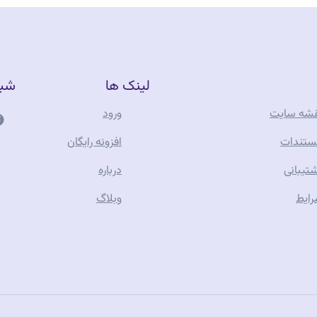
لینک ها
شبک
شه سایت
ورود
فر
تندات
افزونه رایگان
تیبانی
درباره
آن
ایط
وبلاگ
جو
تف