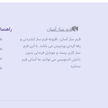
فرم
های
پر
شده(پاسخ
فرم ساز آسان
راهنما
ها)
در
نق
فرم ساز آسان ، افزونه فرم ساز کشیدنی و
افزونه
رها کردنی وردپرس می باشد. با این فرم
مس
فرم
ساز کاربر پسند و موبایل فرندلی بدون
پش
ساز
دانش کدنویسی می توانید به آسانی فرم
آسان
بسازید
شر
در
وردپرس”