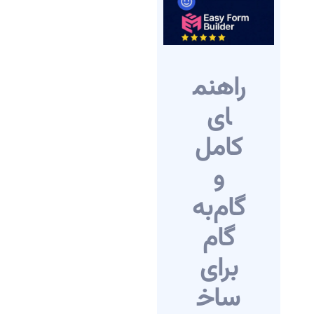
راهنم
ای
کامل
و
گام‌به‌
گام
برای
ساخ