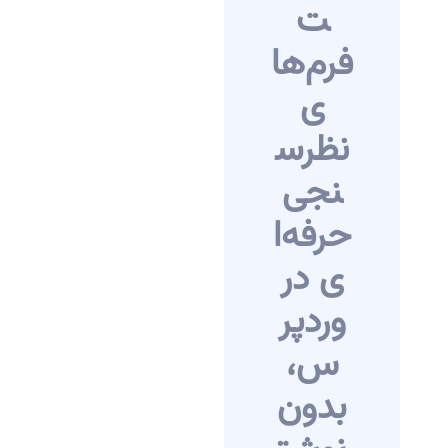
ت
فرم‌ها
ی
نظرس
نجی
حرفه‌ا
ی در
وردپر
س،
بدون