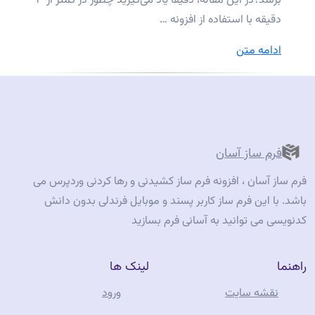
برسد؟در این مقاله، دقیقاً یاد می‌گیرید چطور در کمتر از ۳
دقیقه با استفاده از افزونه …
“اتصال
ادامه متن
فرم
وردپرس
به
ایمیل
در
فرم ساز آسان
۳
فرم ساز آسان ، افزونه فرم ساز کشیدنی و رها کردنی وردپرس می
دقیقه”
باشد. با این فرم ساز کاربر پسند و موبایل فرندلی بدون دانش
کدنویسی می توانید به آسانی فرم بسازید
راهنما
لینک ها
نقشه سایت
ورود