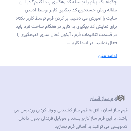
چگونه یک پیام را بوسیله کد رهگیری پیدا کنیم؟ در این
افزونه‌ها”
مقاله روش جستجوی کد پیگیری کاربر توسط ادمین
سایت را آموزش می دهیم. پر کردن فرم توسط کاربر نکته:
برای نمایش کد پیگیری به کاربر در هنگام ساخت فرم باید
در قسمت تنظیمات فرم ، آیکون فعال سازی کدرهگیری را
فعال نمایید. در ابتدا کاربر …
“چگونه
ادامه متن
یک
پیام
را
بوسیله
کد
فرم ساز آسان
رهگیری
فرم ساز آسان ، افزونه فرم ساز کشیدنی و رها کردنی وردپرس می
پیدا
باشد. با این فرم ساز کاربر پسند و موبایل فرندلی بدون دانش
کنیم
کدنویسی می توانید به آسانی فرم بسازید
در