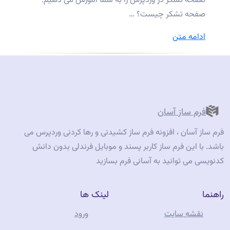
صفحه تشکر در وردپرس را به شما آموزش می دهیم.
صفحه تشکر چیست؟ …
“نحوه
ادامه متن
ساخت
یک
صفحه
تشکر
در
فرم ساز آسان
افزونه
فرم ساز آسان ، افزونه فرم ساز کشیدنی و رها کردنی وردپرس می
فرم
باشد. با این فرم ساز کاربر پسند و موبایل فرندلی بدون دانش
ساز
کدنویسی می توانید به آسانی فرم بسازید
آسان
در
راهنما
لینک ها
وردپرس”
نقشه سایت
ورود