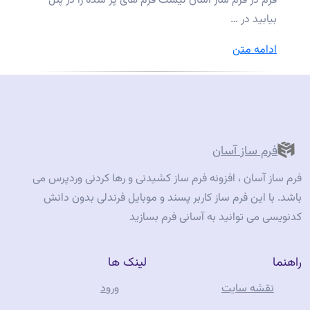
فرم در فرم ساز آسان لیست فرم های پر شده را در پنل
بیابید در …
“روش
ادامه متن
مدیریت
فرم
های
پر
شده(پاسخ
فرم ساز آسان
ها)
فرم ساز آسان ، افزونه فرم ساز کشیدنی و رها کردنی وردپرس می
در
باشد. با این فرم ساز کاربر پسند و موبایل فرندلی بدون دانش
افزونه
کدنویسی می توانید به آسانی فرم بسازید
فرم
ساز
راهنما
لینک ها
آسان
در
نقشه سایت
ورود
وردپرس”