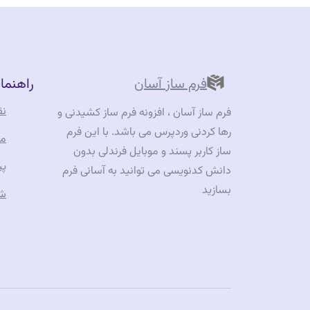
فرم
های
پر
شده(پاسخ
فرم ساز آسان
راهنما
ها)
در
نق
فرم ساز آسان ، افزونه فرم ساز کشیدنی و
افزونه
رها کردنی وردپرس می باشد. با این فرم
مس
فرم
ساز کاربر پسند و موبایل فرندلی بدون
پش
ساز
دانش کدنویسی می توانید به آسانی فرم
آسان
بسازید
شر
در
وردپرس”