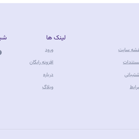
لینک ها
شبک
شه سایت
ورود
فر
تندات
افزونه رایگان
تیبانی
درباره
آن
ایط
وبلاگ
جو
تف